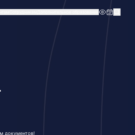
нтам
Сотрудникам
Дополнительное образование
т
ем документов!