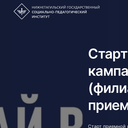
Старт
кампа
(фили
прием
Старт приемной 