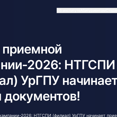
Об институте
Абитуриентам
Студе
 приемной
нии-2026: НТГСПИ
ал) УрГПУ начинае
 документов!
кампании-2026: НТГСПИ (филиал) УрГПУ начинает при