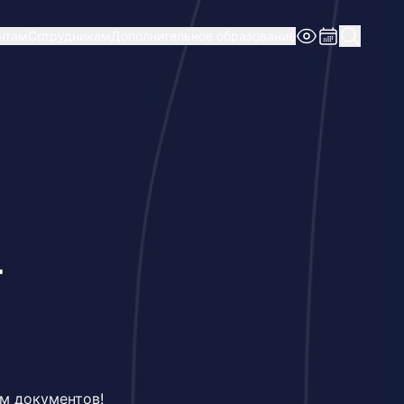
нтам
Сотрудникам
Дополнительное образование
т
ем документов!