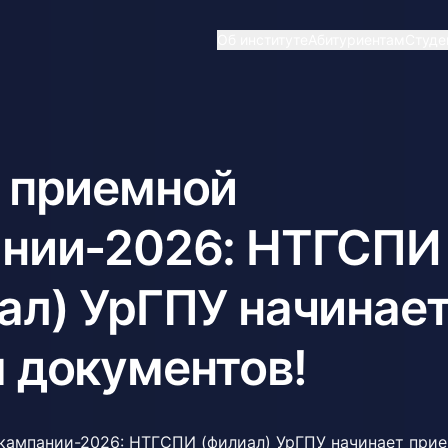
Об институте
Абитуриентам
Студе
 приемной
нии-2026: НТГСПИ
ал) УрГПУ начинае
 документов!
кампании-2026: НТГСПИ (филиал) УрГПУ начинает при