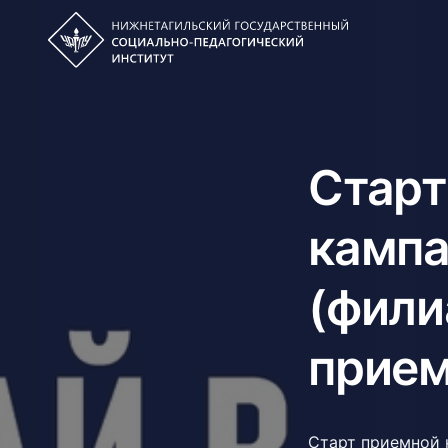
Старт
кампа
(фили
прием
Старт приемной 