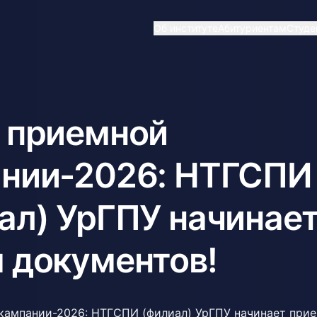
Об институте
Абитуриентам
Студе
 приемной
нии-2026: НТГСПИ
ал) УрГПУ начинае
 документов!
кампании-2026: НТГСПИ (филиал) УрГПУ начинает при