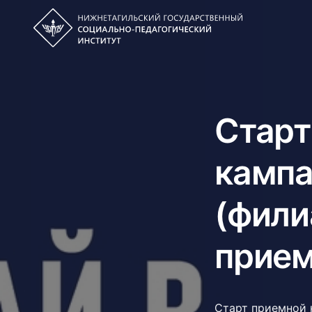
Старт
кампа
(фили
прием
Старт приемной 