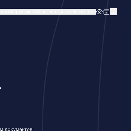
нтам
Сотрудникам
Дополнительное образование
т
ем документов!