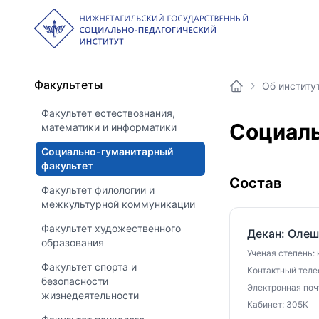
Факультеты
Об институ
Факультет естествознания,
Социаль
математики и информатики
Социально-гуманитарный
факультет
Состав
Факультет филологии и
межкультурной коммуникации
Факультет художественного
Декан: Олеш
образования
Ученая степень: 
Факультет спорта и
Контактный теле
безопасности
Электронная почт
жизнедеятельности
Кабинет: 305К