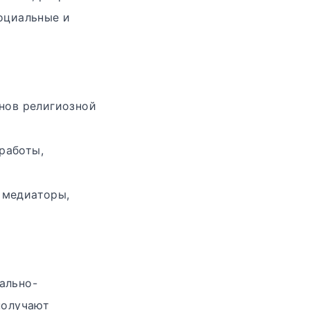
оциальные и
снов религиозной
работы,
 медиаторы,
ально-
получают