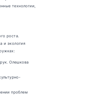
онные технологии,
го роста.
а и экология
ружках:
(рук. Олешкова
культурно-
шении проблем