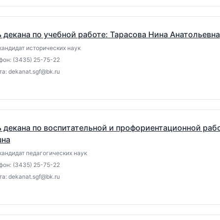
 декана по учебной работе: Тарасова Нина Анатольевна
кандидат исторических наук
фон: (3435) 25-75-22
а: dekanat.sgf@bk.ru
 декана по воспитательной и профориентационной рабо
шна
кандидат педагогических наук
фон: (3435) 25-75-22
а: dekanat.sgf@bk.ru