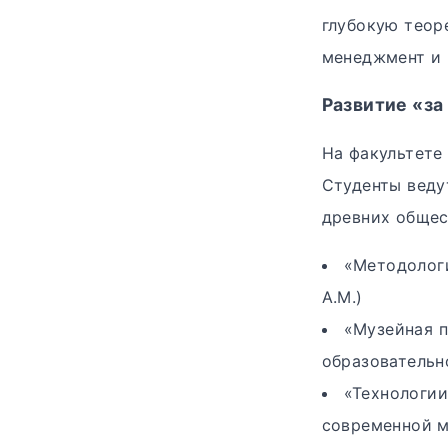
глубокую теор
менеджмент и 
Развитие «за
На факультете
Студенты веду
древних общес
«Методологи
А.М.)
«Музейная п
образовательно
«Технологии
современной м