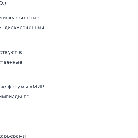
Ю.)
 дискуссионные
», дискуссионный
ствуют в
ственные
ные форумы «МИР:
лимпиады по
карьерами