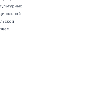
культурных
иципальной
ельской
ущее.