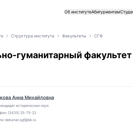
Об институте
Абитуриентам
Студе
те
Структура института
Факультеты
СГФ
но-гуманитарный факультет
кова Анна Михайловна
кандидат исторических наук
фон: (3435) 25-75-22
а: dekanat.sgf@bk.ru