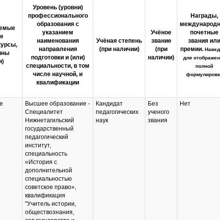
Уровень (уровни)
профессионального
Награды,
образования с
международ
аемые
указанием
Учёное
почетные
е
наименования
Учёная степень
звание
звания ил
курсы,
направления
(при наличии)
(при
премии.
Навед
ины
подготовки и (или)
наличии)
для отображен
и)
специальности, в том
полной
числе научной, и
формулировк
квалификации
е
Высшее образование -
Кандидат
Без
Нет
Специалитет
педагогических
ученого
Нижнетагильский
наук
звания
государственный
педагогический
институт,
специальность
«История с
дополнительной
специальностью
советское право»,
квалификация
"Учитель истории,
обществознания,