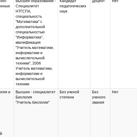
нно-
Высшее образование -
Кандидат
Доцент
Нет
онные
Специалитет
педагогических
НТГСПА,
наук
специальность
"Математика" с
дополнительной
специальностью
"Информатика",
квалификация
"Учитель математики,
информатики и
вычислительной
техники", 2006
Учитель математики,
информатики и
вычислительной
техники
огия и
Высшее - специалитет
Без ученой
Без
Нет
Биология
степени
ученого
"Учитель биологии"
звания
й