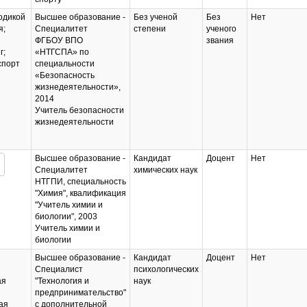
одикой
Высшее образование -
Без ученой
Без
Нет
я;
Специалитет
степени
ученого
ФГБОУ ВПО
звания
г;
«НТГСПА» по
спорт
специальности
«Безопасность
жизнедеятельности»,
2014
Учитель безопасности
жизнедеятельности
Высшее образование -
Кандидат
Доцент
Нет
Специалитет
химических наук
НТГПИ, специальность
"Химия", квалификация
"Учитель химии и
биологии", 2003
Учитель химии и
биологии
Высшее образование -
Кандидат
Доцент
Нет
Специалист
психологических
ая
"Технология и
наук
предпринимательство"
ая
с дополнительной