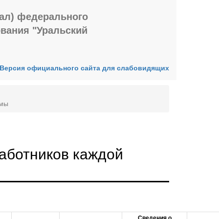
иал) федерального
ования "Уральский
Версия официального сайта для слабовидящих
ммы
аботников каждой
Сведения о