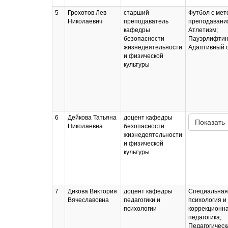
5
Грохотов Лев
старший
Футбол с мет
Николаевич
преподаватель
преподавани
кафедры
Атлетизм;
безопасности
Пауэрлифтин
жизнедеятельности
Адаптивный 
и физической
культуры
6
Дейкова Татьяна
доцент кафедры
Показать
Николаевна
безопасности
жизнедеятельности
и физической
культуры
7
Дикова Виктория
доцент кафедры
Специальная
Вячеславовна
педагогики и
психология и
психологии
коррекционн
педагогика;
Педагогическ