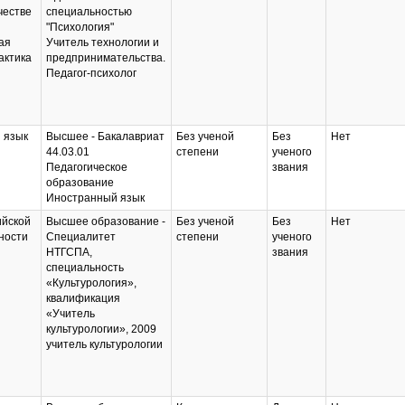
честве
специальностью
"Психология"
ая
Учитель технологии и
актика
предпринимательства.
Педагог-психолог
 язык
Высшее - Бакалавриат
Без ученой
Без
Нет
44.03.01
степени
ученого
Педагогическое
звания
образование
Иностранный язык
ийской
Высшее образование -
Без ученой
Без
Нет
ности
Специалитет
степени
ученого
НТГСПА,
звания
специальность
«Культурология»,
квалификация
«Учитель
культурологии», 2009
учитель культурологии