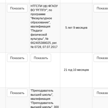
НТГСПИ (ф) ФГАОУ
Показать
Показа
ВО "РГППУ", по
программе
"Физкультурное
образование",
квалификация
5 лет 9 месяцев
"Педагог
физической
культуры", №
662405388025, рег.
№ 0728, 07.07.2017
Показать
Показать
Показа
21 год 10 месяцев
"Преподаватель
Показать
Показа
высшей школы",
квалификация
"Преподаватель
высшей школы", 300