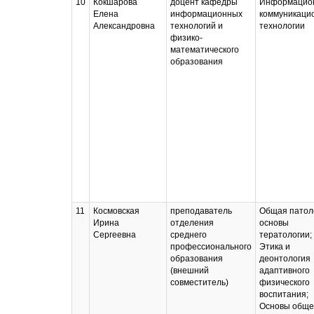
10
Кокшарова
доцент кафедры
Информацио
Елена
информационных
коммуникаци
Александровна
технологий и
технологии
физико-
математического
образования
11
Космовская
преподаватель
Общая патол
Ирина
отделения
основы
Сергеевна
среднего
тератологии;
профессионального
Этика и
образования
деонтология
(внешний
адаптивного
совместитель)
физического
воспитания;
Основы обще