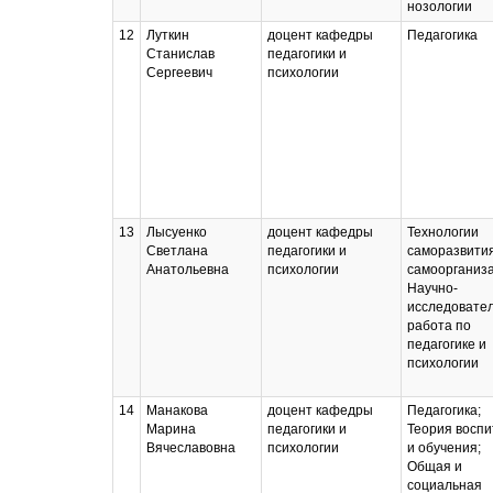
нозологии
12
Луткин
доцент кафедры
Педагогика
Станислав
педагогики и
Сергеевич
психологии
13
Лысуенко
доцент кафедры
Технологии
Светлана
педагогики и
саморазвития
Анатольевна
психологии
самоорганиза
Научно-
исследовате
работа по
педагогике и
психологии
14
Манакова
доцент кафедры
Педагогика;
Марина
педагогики и
Теория восп
Вячеславовна
психологии
и обучения;
Общая и
социальная