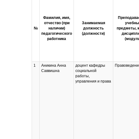
Фамилия, имя,
Преподав
отчество (при
Занимаемая
учебны
№
наличии)
должность
предметы, 
педагогического
(должности)
дисципл
работника
(модул
1
Аникина Анна
доцент кафедры
Правоведени
Саввишна
социальной
работы,
управления и права