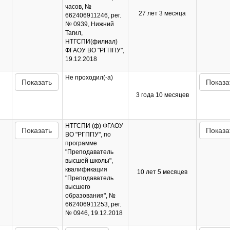
часов, №
27 лет 3 месяца
662406911246, рег.
№ 0939, Нижний
Тагил,
НТГСПИ(филиал)
ФГАОУ ВО "РГППУ",
19.12.2018
Не проходил(-а)
Показать
Показа
3 года 10 месяцев
НТГСПИ (ф) ФГАОУ
Показать
Показа
ВО "РГППУ", по
программе
"Преподаватель
высшей школы",
квалификация
10 лет 5 месяцев
"Преподаватель
высшего
образования", №
662406911253, рег.
№ 0946, 19.12.2018