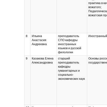
практика в ка
вожатого;
Педагогическ
вожатская пр
8
Ильина
преподаватель
Иностранный
Анастасия
СПО кафедры
Андреевна
иностранных
языков и русской
филологии
9
Казакова Елена
старший
Основы росс
Александровна
преподаватель
государствен
кафедры
гуманитарных и
социально-
экономических наук