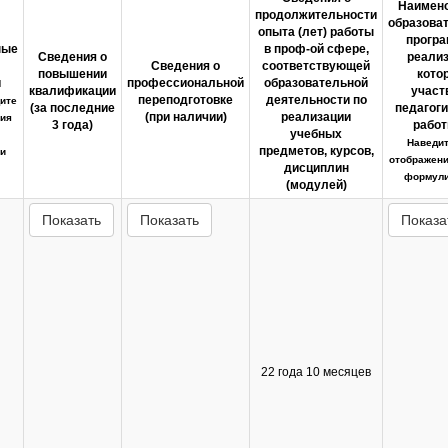
Наимен
продолжительности
образова
опыта (лет) работы
програ
ные
в проф-ой сфере,
Сведения о
реали
Сведения о
соответствующей
повышении
кото
и
профессиональной
образовательной
квалификации
участ
переподготовке
деятельности по
ите
(за последние
педагог
(при наличии)
реализации
ия
3 года)
работ
учебных
Наведит
предметов, курсов,
и
отображени
дисциплин
формули
(модулей)
Показать
Показать
Показа
22 года 10 месяцев