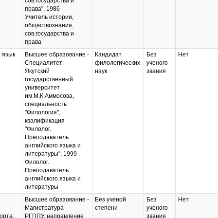
сов.государства и
права", 1986
Учитель истории,
обществознания,
сов.государства и
права
 язык
Высшее образование -
Кандидат
Без
Нет
Специалитет
филологических
ученого
Якутский
наук
звания
государственный
университет
им.М.К.Аммосова,
специальность
"Филология",
квалификация
"Филолог.
Преподаватель
английского языка и
литературы", 1999
Филолог.
Преподаватель
английского языка и
литературы
Высшее образование -
Без ученой
Без
Нет
Магистратура
степени
ученого
орта;
РГППУ, направление
звания