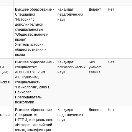
Высшее образование -
Кандидат
Доцент
Нет
Специалист
педагогических
"История" с
наук
дополнительной
специальностью
"Обществознание и
право"
Учитель истории,
обществознания и
права
Высшее образование -
Кандидат
Без
Нет
 и
специалитет
психологических
ученого
ции;
АОУ ВПО "ЛГУ им.
наук
звания
А.С.Пушкина",
льская
специальность
"Психология", 2009 г.
Психолог.
Преподаватель
психологии
Высшее образование -
Кандидат
Доцент
Нет
итания
Специалитет
педагогических
НТГПИ, специальность
наук
«История, английский
язык», квалификация