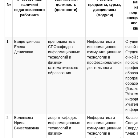
на
№
наличии)
должность
предметы, курсы,
н
педагогического
(должности)
дисциплины
подг
работника
(модули)
специ
чис
кв
1
Бадретдинова
преподаватель
Информатика и
Студен
Елена
СПО кафедры
информационно-
очной 
Денисовна
информационных
коммуникационные
Студен
технологий и
технологии в
очной 
физико-
профессиональной
по осн
математического
деятельности
профе
образования
образо
програ
образо
(бакал
"Матем
информ
Учител
инфор
2
Беленкова
доцент кафедры
Информатика и
Высшее
Ирина
информационных
информационно-
Специ
Вячеславовна
технологий и
коммуникационные
Свердл
физико-
технологии в
"Знак 