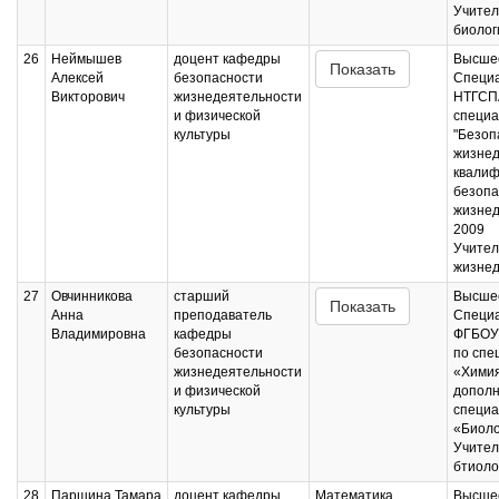
Учител
биолог
26
Неймышев
доцент кафедры
Высшее
Показать
Алексей
безопасности
Специ
Викторович
жизнедеятельности
НТГСП
и физической
специа
культуры
"Безоп
жизнед
квалиф
безопа
жизнед
2009
Учител
жизнед
27
Овчинникова
старший
Высшее
Показать
Анна
преподаватель
Специ
Владимировна
кафедры
ФГБОУ
безопасности
по спе
жизнедеятельности
«Химия
и физической
дополн
культуры
специа
«Биоло
Учител
бтиоло
28
Паршина Тамара
доцент кафедры
Математика
Высшее