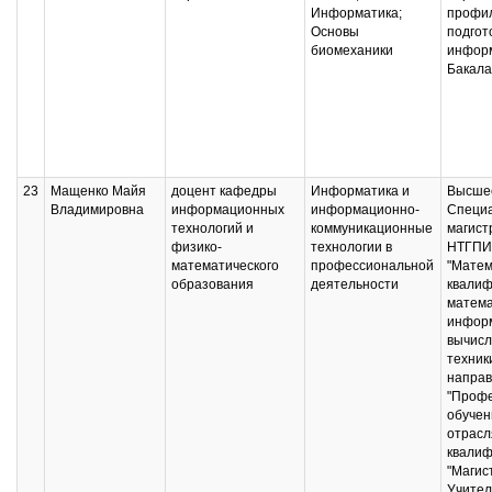
Информатика;
профи
Основы
подгот
биомеханики
информ
Бакала
23
Мащенко Майя
доцент кафедры
Информатика и
Высшее
Владимировна
информационных
информационно-
Специа
технологий и
коммуникационные
магист
физико-
технологии в
НТГПИ,
математического
профессиональной
"Матем
образования
деятельности
квалиф
матема
информ
вычисл
техник
напра
"Проф
обучен
отрасл
квалиф
"Магис
Учител