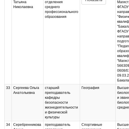
Татьяна
отделения
Магист
Николаевна
среднего
ФГАОУ 
профессионального
напра
образования
"Физич
квалиф
"Бакала
ФГАОУ 
напра
подгот
"Педаг
образо
квалиф
"Магис
566309
0608/0
09.03.
Бакала
33
Сергеева Ольга
старший
География
Высшее
Анатольевна
преподаватель
биолог
кафедры
и зван
безопасности
биолог
жизнедеятельности
средне
и физической
культуры
34
Серебренникова
преподаватель
Спортивные
Высшее