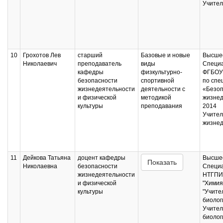
Учител
10
Грохотов Лев
старший
Базовые и новые
Высшее
Николаевич
преподаватель
виды
Специ
кафедры
физкультурно-
ФГБОУ
безопасности
спортивной
по спе
жизнедеятельности
деятельности с
«Безоп
и физической
методикой
жизнед
культуры
преподавания
2014
Учител
жизнед
11
Дейкова Татьяна
доцент кафедры
Высшее
Показать
Николаевна
безопасности
Специ
жизнедеятельности
НТГПИ,
и физической
"Химия
культуры
"Учите
биолог
Учител
биолог