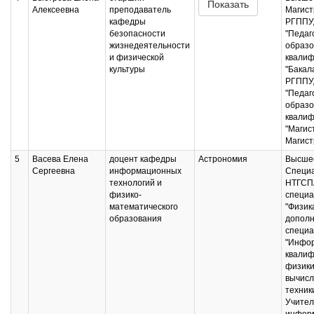
Показать
Алексеевна
преподаватель
Магист
кафедры
РГППУ,
безопасности
"Педаг
жизнедеятельности
образо
и физической
квалиф
культуры
"Бакала
РГППУ,
"Педаг
образо
квалиф
"Магис
Магист
5
Васева Елена
доцент кафедры
Астрономия
Высшее
Сергеевна
информационных
Специ
технологий и
НТГСП
физико-
специа
математического
"Физика
образования
дополн
специа
"Инфор
квалиф
физики
вычисл
техник
Учител