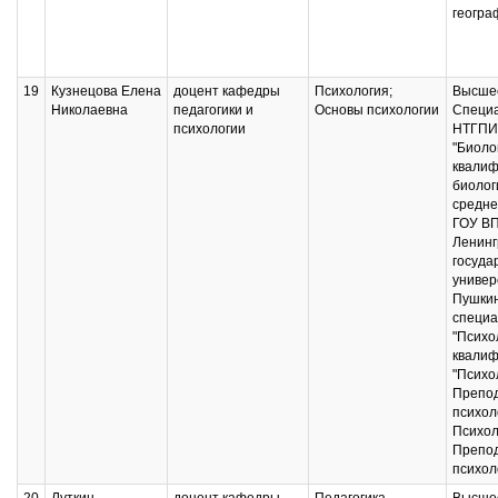
геогра
19
Кузнецова Елена
доцент кафедры
Психология;
Высшее
Николаевна
педагогики и
Основы психологии
Специ
психологии
НТГПИ,
"Биоло
квалиф
биолог
средне
ГОУ В
Ленинг
госуда
универ
Пушкин
специа
"Психо
квалиф
"Психо
Препо
психол
Психол
Препо
психол