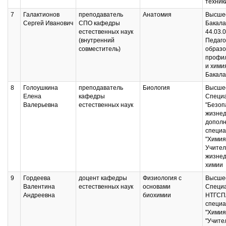
техник
7
Галактионов
преподаватель
Анатомия
Высшее
Сергей Иванович
СПО кафедры
Бакала
естественных наук
44.03.
(внутренний
Педаго
совместитель)
образо
профил
и хими
Бакала
8
Голоушкина
преподаватель
Биология
Высшее
Елена
кафедры
Специ
Валерьевна
естественных наук
"Безоп
жизнед
дополн
специа
"Химия
Учител
жизнед
химии
9
Гордеева
доцент кафедры
Физиология с
Высшее
Валентина
естественных наук
основами
Специ
Андреевна
биохимии
НТГСП
специа
"Химия
"Учите