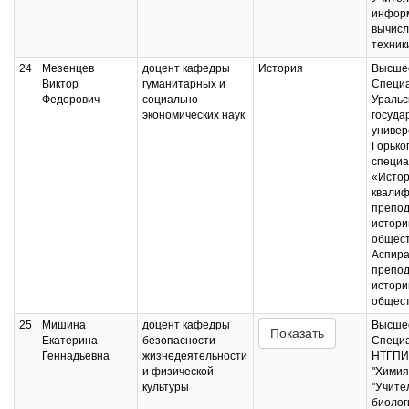
информ
вычисл
техник
24
Мезенцев
доцент кафедры
История
Высшее
Виктор
гуманитарных и
Специ
Федорович
социально-
Уральс
экономических наук
госуда
универс
Горьког
специа
«Истор
квалиф
препод
истори
общест
Аспира
препод
истори
общес
25
Мишина
доцент кафедры
Высшее
Показать
Екатерина
безопасности
Специ
Геннадьевна
жизнедеятельности
НТГПИ,
и физической
"Химия
культуры
"Учите
биолог