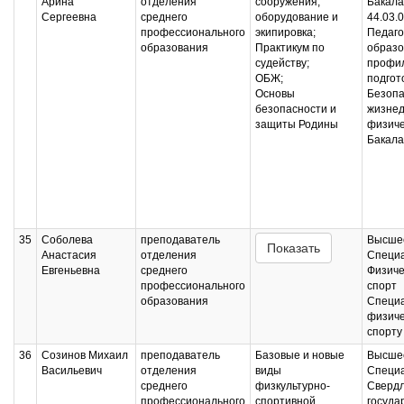
Арина
отделения
сооружения,
Бакала
Сергеевна
среднего
оборудование и
44.03.
профессионального
экипировка;
Педаго
образования
Практикум по
образо
судейству;
профи
ОБЖ;
подгот
Основы
Безопа
безопасности и
жизнед
защиты Родины
физиче
Бакала
35
Соболева
преподаватель
Высшее
Показать
Анастасия
отделения
Специ
Евгеньевна
среднего
Физиче
профессионального
спорт
образования
Специа
физиче
спорту
36
Созинов Михаил
преподаватель
Базовые и новые
Высшее
Васильевич
отделения
виды
Специ
среднего
физкультурно-
Свердл
профессионального
спортивной
госуда