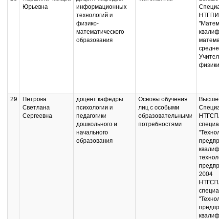
Юрьевна
информационных
Специ
технологий и
НТГПИ,
физико-
"Матем
математического
квалиф
образования
матема
средне
Учител
физики
29
Петрова
доцент кафедры
Основы обучения
Высшее
Светлана
психологии и
лиц с особыми
Специ
Сергеевна
педагогики
образовательными
НТГСП
дошкольного и
потребностями
специа
начального
"Техно
образования
предпр
квалиф
технол
предпр
2004
НТГСП
специа
"Техно
предпр
квалиф