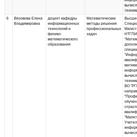
информ
вычисл
техник
6
Вязовова Елена
доцент кафедры
Математические
Высшее
Владимировна
информационных
методы решения
Специа
технологий и
профессиональных
Магист
физико-
задач
НТГПИ,
математического
"Матем
образования
дополн
специа
"Инфор
квалиф
матема
информ
вычисл
техник
ВО "РГ
напра
"Проф
обучен
отрасл
квалиф
"Магис
Учител
информ
вычисл