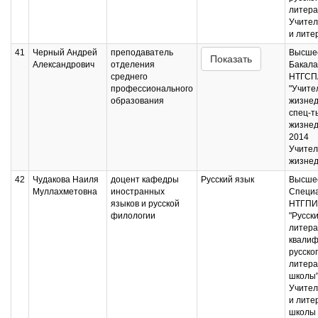
литера
Учител
и лите
41
Черный Андрей
преподаватель
Высшее
Показать
Александрович
отделения
Бакала
среднего
НТГСПА
профессионального
"Учите
образования
жизнед
спец-т
жизнед
2014
Учител
жизнед
42
Чудакова Наиля
доцент кафедры
Русский язык
Высшее
Муллахметовна
иностранных
Специ
языков и русской
НТГПИ,
филологии
"Русск
литера
квалиф
русско
литера
школы"
Учител
и лите
школы