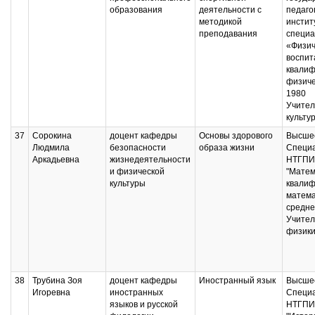
образования
деятельности с
педаго
методикой
инстит
преподавания
специа
«Физич
воспит
квалиф
физиче
1980
Учител
культу
37
Сорокина
доцент кафедры
Основы здорового
Высшее
Людмила
безопасности
образа жизни
Специ
Аркадьевна
жизнедеятельности
НТГПИ,
и физической
"Матем
культуры
квалиф
матема
средне
Учител
физики
38
Трубина Зоя
доцент кафедры
Иностранный язык
Высшее
Игоревна
иностранных
Специ
языков и русской
НТГПИ,