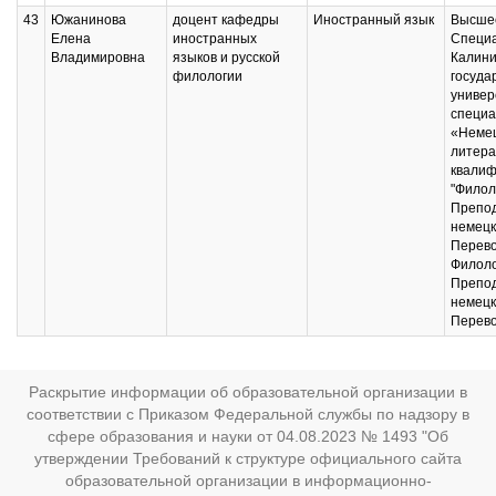
43
Южанинова
доцент кафедры
Иностранный язык
Высшее
Елена
иностранных
Специ
Владимировна
языков и русской
Калини
филологии
госуда
универ
специа
«Немец
литера
квалиф
"Филол
Препо
немецк
Перево
Филоло
Препо
немецк
Перево
Раскрытие информации об образовательной организации в
соответствии с Приказом Федеральной службы по надзору в
сфере образования и науки от 04.08.2023 № 1493 "Об
утверждении Требований к структуре официального сайта
образовательной организации в информационно-