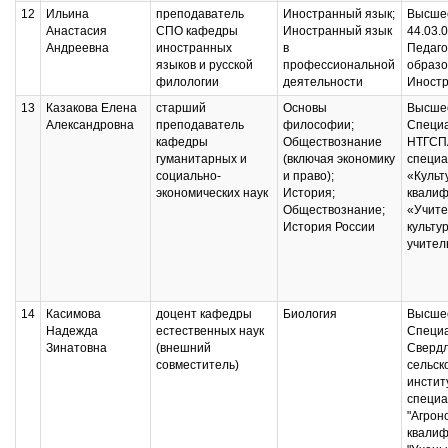
12
Ильина
преподаватель
Иностранный язык;
Высшее
Анастасия
СПО кафедры
Иностранный язык
44.03.
Андреевна
иностранных
в
Педаго
языков и русской
профессиональной
образо
филологии
деятельности
Иностр
13
Казакова Елена
старший
Основы
Высшее
Александровна
преподаватель
философии;
Специ
кафедры
Обществознание
НТГСП
гуманитарных и
(включая экономику
специа
социально-
и право);
«Культ
экономических наук
История;
квалиф
Обществознание;
«Учите
История России
культу
учител
14
Касимова
доцент кафедры
Биология
Высшее
Надежда
естественных наук
Специ
Зинатовна
(внешний
Свердл
совместитель)
сельск
инстит
специа
"Агрон
квалиф