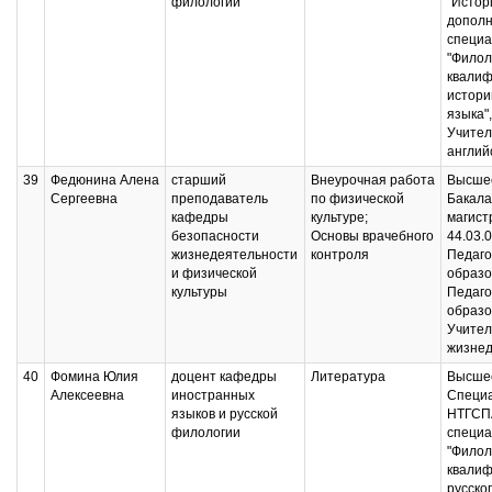
филологии
"Истор
дополн
специа
"Филол
квалиф
истори
языка"
Учител
англий
39
Федюнина Алена
старший
Внеурочная работа
Высшее
Сергеевна
преподаватель
по физической
Бакала
кафедры
культуре;
магист
безопасности
Основы врачебного
44.03.
жизнедеятельности
контроля
Педаго
и физической
образо
культуры
Педаго
образо
Учител
жизнед
40
Фомина Юлия
доцент кафедры
Литература
Высшее
Алексеевна
иностранных
Специ
языков и русской
НТГСП
филологии
специа
"Филол
квалиф
русско