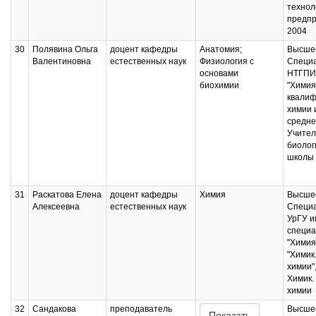
технол
предпр
2004
30
Полявина Ольга
доцент кафедры
Анатомия;
Высшее
Валентиновна
естественных наук
Физиология с
Специ
основами
НТГПИ,
биохимии
"Химия
квалиф
химии 
средне
Учител
биолог
школы
31
Раскатова Елена
доцент кафедры
Химия
Высшее
Алексеевна
естественных наук
Специ
УрГУ им
специа
"Химия
"Химик
химии"
Химик.
химии
32
Сандакова
преподаватель
Высшее
Показать