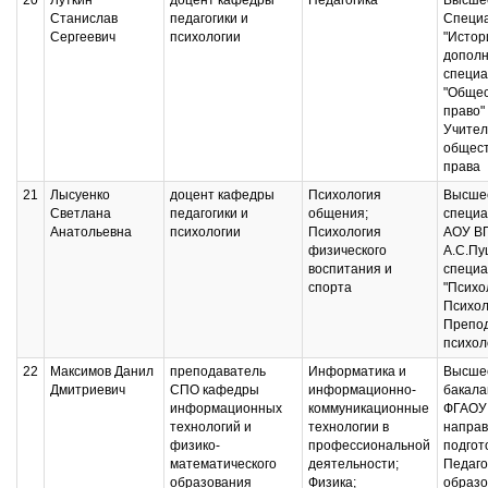
20
Луткин
доцент кафедры
Педагогика
Высшее
Станислав
педагогики и
Специ
Сергеевич
психологии
"Истор
дополн
специа
"Общес
право"
Учител
общест
права
21
Лысуенко
доцент кафедры
Психология
Высшее
Светлана
педагогики и
общения;
специа
Анатольевна
психологии
Психология
АОУ ВП
физического
А.С.Пу
воспитания и
специа
спорта
"Психол
Психол
Препо
психол
22
Максимов Данил
преподаватель
Информатика и
Высшее
Дмитриевич
СПО кафедры
информационно-
бакала
информационных
коммуникационные
ФГАОУ 
технологий и
технологии в
напра
физико-
профессиональной
подгот
математического
деятельности;
Педаго
образования
Физика;
образо