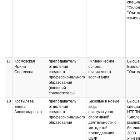
специа
"Филоло
"Учите
языка 
17
Космовская
преподаватель
Гигиенические
Высшее
Ирина
отделения
основы
Биолог
Сергеевна
среднего
физического
"Учите
профессионального
воспитания
образования
(внешний
совместитель)
18
Костылева
преподаватель
Базовые и новые
Высшее
Елена
отделения
виды
специа
Александровна
среднего
физкультурно-
НТГПИ,
профессионального
спортивной
"Биоло
образования
деятельности с
квалиф
методикой
биолог
преподавания;
2003
ОБЖ
Учител