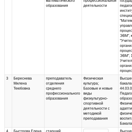
математического
профессиональной
госуда
образования
деятельности
педаго
инстит
специа
"Матем
управл
процес
ЭВМ", 
"Учите
органи
процес
ЭВМ", 
Учител
органи
процес
3
Береснева
преподаватель
Физическая
Высшее
Милена
отделения
культура;
бакала
Теюбовна
среднего
Базовые и новые
44.03.
профессионального
виды
Педаго
образования
физкультурно-
образо
спортивной
Физиче
деятельности с
адапти
методикой
физиче
преподавания
воспит
Бакала
4
Быстрова Елена
старший
Высшее