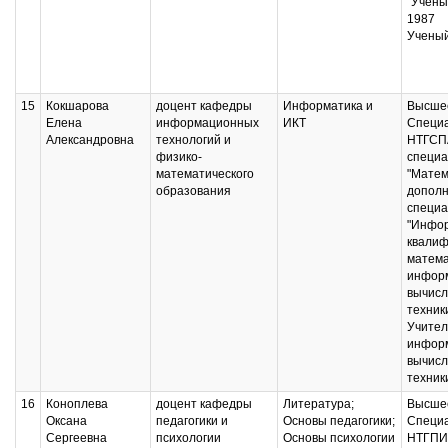
"Учены
1987
Ученый
15
Кокшарова
доцент кафедры
Информатика и
Высшее
Елена
информационных
ИКТ
Специ
Александровна
технологий и
НТГСП
физико-
специа
математического
"Матем
образования
дополн
специа
"Инфор
квалиф
матема
информ
вычисл
техник
Учител
информ
вычисл
техник
16
Коноплева
доцент кафедры
Литература;
Высшее
Оксана
педагогики и
Основы педагогики;
Специ
Сергеевна
психологии
Основы психологии
НТГПИ,