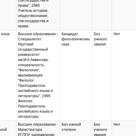
сов.государства и
права", 1986
Учитель истории,
обществознания,
сов.государства и
права
 язык
Высшее образование -
Кандидат
Без
Нет
Специалитет
филологических
ученого
Якутский
наук
звания
государственный
университет
им.М.К.Аммосова,
специальность
"Филология",
квалификация
"Филолог.
Преподаватель
английского языка и
литературы", 1999
Филолог.
Преподаватель
английского языка и
литературы
а
Высшее образование -
Без ученой
Без
Нет
ьной
Магистратура
степени
ученого
РГППУ, направление
звания