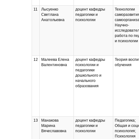
11
Лысуенко
доцент кафедры
Технологии
Светлана
педагогики и
саморазвития
Анатольевна
психологии
самоорганиза
Научно-
исследовате
работа по пе
и психологии
12
Малеева Елена
доцент кафедры
Теория воспи
Валентиновна
психологии и
обучения
педагогики
дошкольного и
начального
образования
13
Манакова
доцент кафедры
Педагогика;
Марина
педагогики и
Общая и соц
Вячеславовна
психологии
психология;
Психология