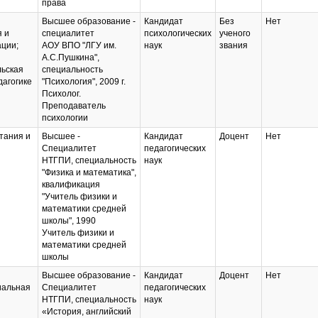
права
Высшее образование -
Кандидат
Без
Нет
 и
специалитет
психологических
ученого
ции;
АОУ ВПО "ЛГУ им.
наук
звания
А.С.Пушкина",
льская
специальность
дагогике
"Психология", 2009 г.
Психолог.
Преподаватель
психологии
тания и
Высшее -
Кандидат
Доцент
Нет
Специалитет
педагогических
НТГПИ, специальность
наук
"Физика и математика",
квалификация
"Учитель физики и
математики средней
школы", 1990
Учитель физики и
математики средней
школы
Высшее образование -
Кандидат
Доцент
Нет
иальная
Специалитет
педагогических
НТГПИ, специальность
наук
«История, английский