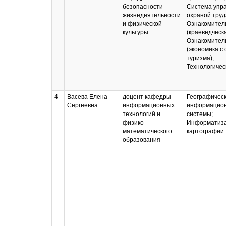
безопасности
Система упр
жизнедеятельности
охраной труд
и физической
Ознакомител
культуры
(краеведческа
Ознакомител
(экономика с
туризма);
Технологичес
4
Васева Елена
доцент кафедры
Географичес
Сергеевна
информационных
информацио
технологий и
системы;
физико-
Информатиз
математического
картографии
образования