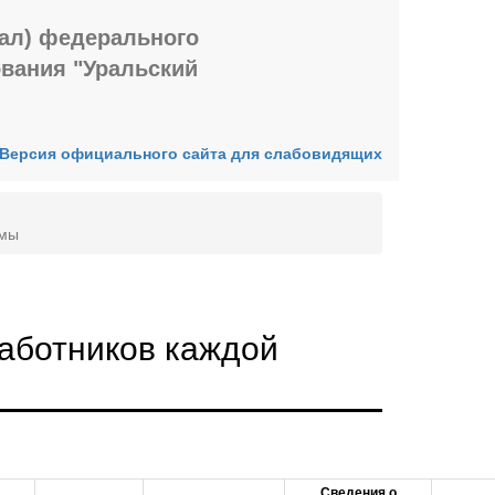
иал) федерального
ования "Уральский
Версия официального сайта для слабовидящих
ммы
аботников каждой
Сведения о