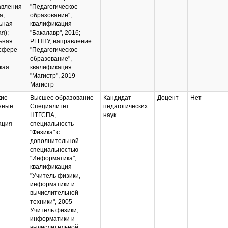
авления
"Педагогическое
а;
образование",
ьная
квалификация
я);
"Бакалавр", 2016;
ьная
РГППУ, направление
 сфере
"Педагогическое
образование",
кая
квалификация
"Магистр", 2019
Магистр
кие
Высшее образование -
Кандидат
Доцент
Нет
нные
Специалитет
педагогических
НТГСПА,
наук
ация
специальность
"Физика" с
дополнительной
специальностью
"Информатика",
квалификация
"Учитель физики,
информатики и
вычислительной
техники", 2005
Учитель физики,
информатики и
вычислительной