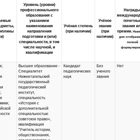
Уровень (уровни)
профессионального
Награды
образования с
междунаро
аемые
указанием
Учёное
почетны
едметы,
наименования
Учёная степень
звание
звания и
циплины
направления
(при наличии)
(при
премии.
Нав
и)
подготовки и (или)
наличии)
для отображ
специальности, в том
полной
числе научной, и
формулиро
квалификации
е;
Высшее образование -
Кандидат
Без
Нет
Специалитет
педагогических
ученого
ая
Нижнетагильский
наук
звания
государственный
ая
педагогический
;
институт,
ие
специальность
мики;
«История с
ийской
дополнительной
ности
специальностью
советское право»,
квалификация
"Учитель истории,
обществознания,