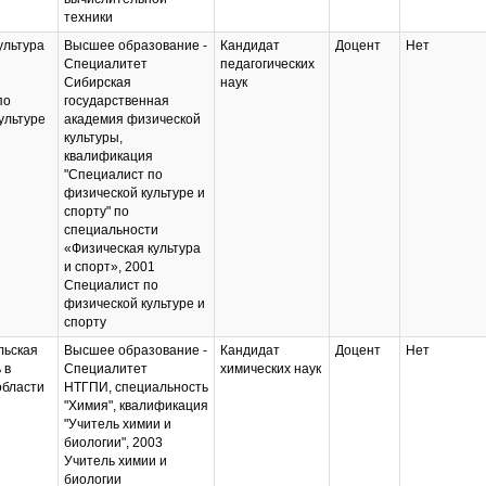
техники
ультура
Высшее образование -
Кандидат
Доцент
Нет
Специалитет
педагогических
Сибирская
наук
по
государственная
ультуре
академия физической
культуры,
квалификация
"Специалист по
физической культуре и
спорту" по
специальности
«Физическая культура
и спорт», 2001
Специалист по
физической культуре и
спорту
льская
Высшее образование -
Кандидат
Доцент
Нет
 в
Специалитет
химических наук
области
НТГПИ, специальность
"Химия", квалификация
"Учитель химии и
биологии", 2003
Учитель химии и
биологии