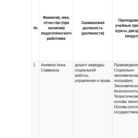
Фамилия, имя,
Преподав
отчество (при
Занимаемая
учебные пр
№
наличии)
должность
курсы, дис
педагогического
(должности)
(модул
работника
1
Аникина Анна
доцент кафедры
Правоведени
Саввишна
социальной
Социально-
работы,
экономическ
управления и права
география;
Экономическ
безопасность
Теоретическ
основы эконо
Основы росс
государствен