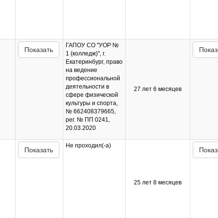
ГАПОУ СО "УОР №
Показать
Показ
1 (колледж)", г.
Екатеринбург, право
на ведение
профессиональной
деятельности в
27 лет 6 месяцев
сфере физической
культуры и спорта,
№ 662408379665,
рег. № ПП 0241,
20.03.2020
Не проходил(-а)
Показать
Показ
25 лет 8 месяцев