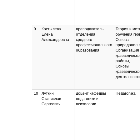
9
Костылева
преподаватель
Теория и мет
Елена
отделения
обучения гео
Александровна
среднего
Основы
профессионального
природополь
образования
Организация
краеведческо
работы;
Основы
краеведческо
деятельност
10
Луткин
доцент кафедры
Педагогика
Станислав
педагогики и
Сергеевич
психологии