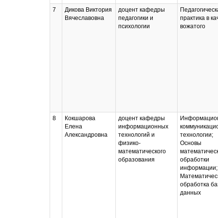
7
Дикова Виктория
доцент кафедры
Педагогическ
Вячеславовна
педагогики и
практика в ка
психологии
вожатого
8
Кокшарова
доцент кафедры
Информацио
Елена
информационных
коммуникаци
Александровна
технологий и
технологии;
физико-
Основы
математического
математичес
образования
обработки
информации;
Математичес
обработка ба
данных