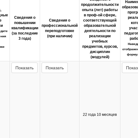
Наиме
продолжительности
образов
,
опыта (лет) работы
прогр
дные
в проф-ой сфере,
Сведения о
реал
е
Сведения о
соответствующей
повышении
кот
ли
профессиональной
образовательной
квалификации
учас
переподготовке
деятельности по
едите
(за последние
педаго
(при наличии)
реализации
ения
3 года)
рабо
учебных
Навед
предметов, курсов,
вки
отображе
дисциплин
форму
(модулей)
Показать
Показать
Показ
22 года 10 месяцев