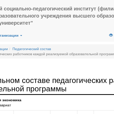
й социально-педагогический институт (фил
бразовательного учреждения высшего образ
университет"
рганизации
зации
Педагогический состав
ических работников каждой реализуемой образовательной програ
ьном составе педагогических р
ельной программы
 и экономика
авриат