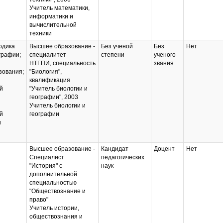
Учитель математики,
информатики и
вычислительной
техники
одика
Высшее образование -
Без ученой
Без
Нет
графии;
специалитет
степени
ученого
НТГПИ, специальность
звания
зования;
"Биология",
квалификация
й
"Учитель биологии и
географии", 2003
Учитель биологии и
й
географии
и
Высшее образование -
Кандидат
Доцент
Нет
Специалист
педагогических
"История" с
наук
дополнительной
специальностью
"Обществознание и
право"
Учитель истории,
обществознания и