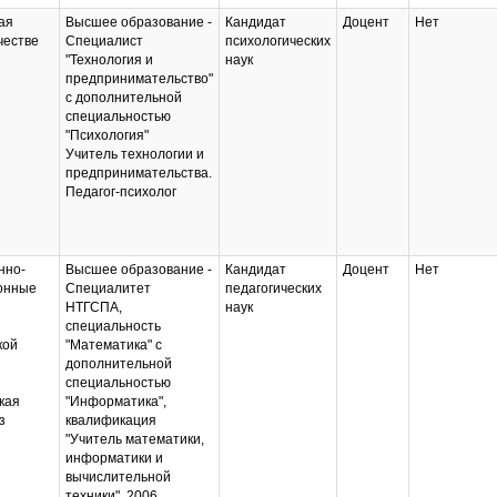
ая
Высшее образование -
Кандидат
Доцент
Нет
честве
Специалист
психологических
"Технология и
наук
предпринимательство"
с дополнительной
специальностью
"Психология"
Учитель технологии и
предпринимательства.
Педагог-психолог
нно-
Высшее образование -
Кандидат
Доцент
Нет
онные
Специалитет
педагогических
НТГСПА,
наук
специальность
кой
"Математика" с
дополнительной
специальностью
кая
"Информатика",
з
квалификация
"Учитель математики,
информатики и
вычислительной
техники", 2006