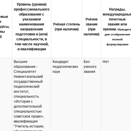
Уровень (уровни)
профессионального
Награды,
образования с
международны
емые
указанием
Учёное
почетные
е
наименования
Учёная степень
звание
звания или
урсы,
направления
(при наличии)
(при
премии.
Наведит
ины
подготовки и (или)
наличии)
для отображения
)
специальности, в
полной
том числе научной,
формулировки
и квалификации
Высшее
Кандидат
Без
Нет
образование -
педагогических
ученого
Специалитет
наук
звания
Нижнетагильский
государственный
педагогический
институт,
специальность
«История с
дополнительной
специальностью
советское право»,
квалификация
"Учитель истории,