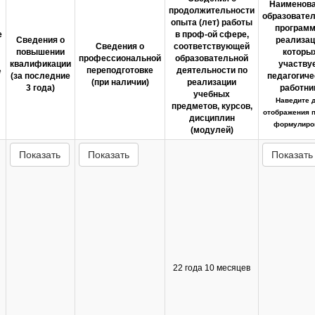
Наименов
продолжительности
образовате
опыта (лет) работы
программ
е
в проф-ой сфере,
Сведения о
реализац
Сведения о
соответствующей
повышении
которы
профессиональной
образовательной
квалификации
участву
переподготовке
деятельности по
е
(за последние
педагогиче
(при наличии)
реализации
3 года)
работни
учебных
Наведите 
предметов, курсов,
отображения 
дисциплин
формулиро
(модулей)
Показать
Показать
Показать
22 года 10 месяцев