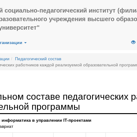
й социально-педагогический институт (фил
бразовательного учреждения высшего образ
университет"
рганизации
зации
Педагогический состав
ических работников каждой реализуемой образовательной програ
ьном составе педагогических р
ельной программы
я информатика в управлении IT-проектами
авриат