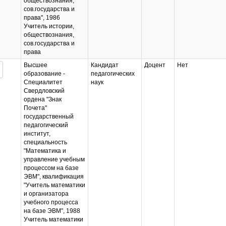
обществознания,
сов.государства и
права", 1986
Учитель истории,
обществознания,
сов.государства и
права
Высшее
Кандидат
Доцент
Нет
образование -
педагогических
Специалитет
наук
Свердловский
ордена "Знак
Почета"
государственный
педагогический
институт,
специальность
"Математика и
управление учебным
процессом на базе
ЭВМ", квалификация
"Учитель математики
и организатора
учебного процесса
на базе ЭВМ", 1988
Учитель математики