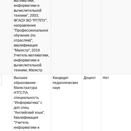
математики,
информатики и
вычислительной
техники", 2003;
ФГАОУ ВО "РГППУ",
направление
"Профессиональное
обучение (по
отраслям)",
квалификация
"Магистр", 2019
Учитель математики,
информатики и
вычислительной
техники; Магистр
Высшее
Кандидат
Доцент
Нет
образование -
педагогических
Магистратура
наук
НТГСПА,
специальность
"Информатика" с
доп.спец.
"Английский язык",
Квалификация
"Учитель
информатики и