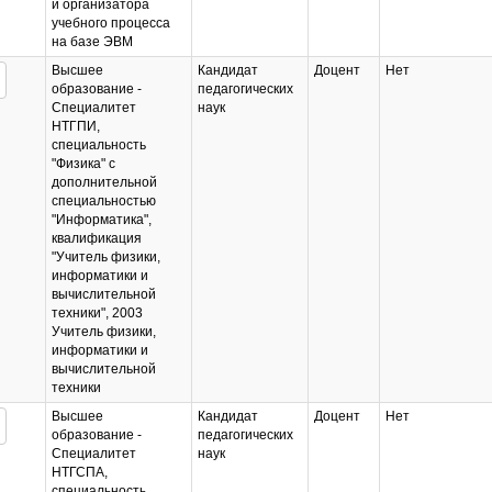
и организатора
учебного процесса
на базе ЭВМ
Высшее
Кандидат
Доцент
Нет
образование -
педагогических
Специалитет
наук
НТГПИ,
специальность
"Физика" с
дополнительной
специальностью
"Информатика",
квалификация
"Учитель физики,
информатики и
вычислительной
техники", 2003
Учитель физики,
информатики и
вычислительной
техники
Высшее
Кандидат
Доцент
Нет
образование -
педагогических
Специалитет
наук
НТГСПА,
специальность