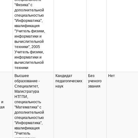
"Физика" с
дополнительной
специальностью
"Информатика",
квалификация
"Учитель физики,
информатики и
вычислительной
техники", 2005
Учитель физики,
информатики и
вычислительной
техники
Высшее
Кандидат
Без
Нет
образование -
педагогических
ученого
Специалитет,
наук
звания
Магистратура
НТГПИ,
 и
специальность
кая
"Математика" с
дополнительной
специальностью
"Информатика",
квалификация
"Учитель