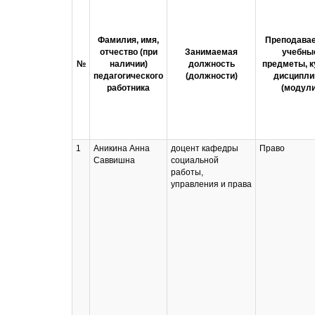
Фамилия, имя,
Преподава
отчество (при
Занимаемая
учебны
№
наличии)
должность
предметы, к
педагогического
(должности)
дисципл
работника
(модули
1
Аникина Анна
доцент кафедры
Право
Саввишна
социальной
работы,
управления и права