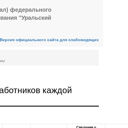
иал) федерального
ования "Уральский
Версия официального сайта для слабовидящих
ммы
аботников каждой
Сведения о