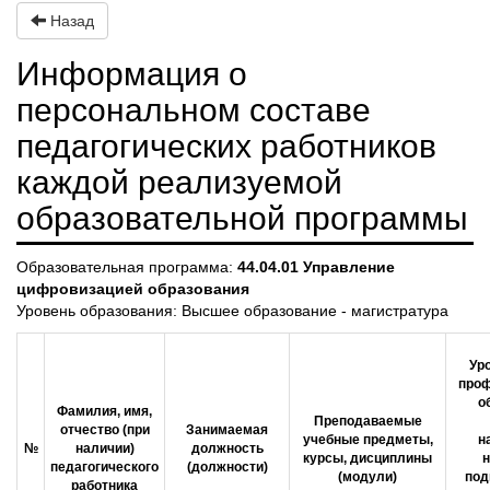
Назад
Информация о
персональном составе
педагогических работников
каждой реализуемой
образовательной программы
Образовательная программа:
44.04.01 Управление
цифровизацией образования
Уровень образования: Высшее образование - магистратура
Уро
проф
о
Фамилия, имя,
Преподаваемые
отчество (при
Занимаемая
учебные предметы,
н
№
наличии)
должность
курсы, дисциплины
н
педагогического
(должности)
(модули)
под
работника