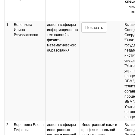
специ
чис
к
1
Беленкова
доцент кафедры
Высше
Показать
Ирина
информационных
Специ
Вячеславовна
технологий и
Сверд
физико-
"Знак
математического
госуд
образования
педаг
инсти
специ
"Мате
управ
проце
ЭВМ",
"Учит
орган
проце
ЭВМ",
Учите
орган
проце
2
Боровкова Елена
доцент кафедры
Иностранный язык в
Высше
Рифовна
иностранных
профессиональной
Специ