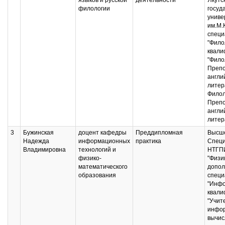
языков и русской
деятельности
Якутс
филологии
госуд
униве
им.М.
специ
"Фило
квали
"Фило
Препо
англи
литер
Филол
Препо
англи
литер
3
Бужинская
доцент кафедры
Преддипломная
Высше
Надежда
информационных
практика
Специ
Владимировна
технологий и
НТГПИ
физико-
"Физик
математического
допол
образования
специ
"Инфо
квали
"Учит
инфор
вычис