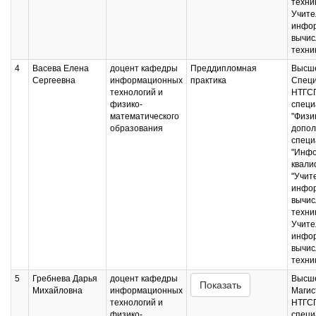
техни
Учите
инфор
вычис
техни
4
Васева Елена
доцент кафедры
Преддипломная
Высше
Сергеевна
информационных
практика
Специ
технологий и
НТГС
физико-
специ
математического
"Физик
образования
допол
специ
"Инфо
квали
"Учит
инфор
вычис
техни
Учите
инфор
вычис
техни
5
Гребнева Дарья
доцент кафедры
Высше
Показать
Михайловна
информационных
Магис
технологий и
НТГС
физико-
специ