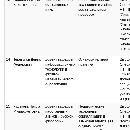
Валентиновна
естественных
технологии в учебно-
Специ
наук
воспитательном
НТГПИ
процессе
"Хими
квали
"Учит
биоло
школы
Учите
биоло
школ
14
Терегулов Денис
доцент кафедры
Ознакомительная
Высше
Федорович
информационных
практика
Специ
технологий и
НТГПИ
физико-
«Физи
математического
допол
образования
специ
«Инфо
учите
инфо
15
Чудакова Наиля
доцент кафедры
Педагогические
Высше
Муллахметовна
иностранных
технологии
Специ
языков и русской
социализации и
НТГПИ
филологии
языковой адаптации
"Русс
обучающихся с
литер