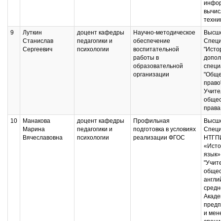
инфор
вычис
техни
9
Луткин
доцент кафедры
Научно-методическое
Высше
Станислав
педагогики и
обеспечение
Специ
Сергеевич
психологии
воспитательной
"Исто
работы в
допол
образовательной
специ
организации
"Обще
право
Учите
общес
права
10
Манакова
доцент кафедры
Профильная
Высше
Марина
педагогики и
подготовка в условиях
Специ
Вячеславовна
психологии
реализации ФГОС
НТГПИ
«Исто
язык»
"Учит
общес
англи
средн
Акаде
предп
и мен