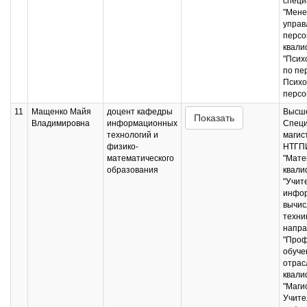
специ
"Мене
управ
персо
квали
"Псих
по пе
Психо
персо
11
Мащенко Майя
доцент кафедры
Высше
Показать
Владимировна
информационных
Специ
технологий и
магис
физико-
НТГПИ
математического
"Мате
образования
квали
"Учит
инфор
вычис
техни
напра
"Проф
обуче
отрас
квали
"Маги
Учите