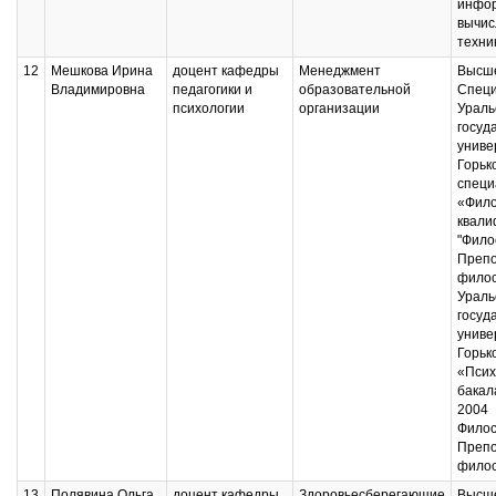
инфор
вычис
техни
12
Мешкова Ирина
доцент кафедры
Менеджмент
Высше
Владимировна
педагогики и
образовательной
Специ
психологии
организации
Ураль
госуд
универ
Горько
специ
«Фило
квали
"Фило
Препо
филос
Ураль
госуд
униве
Горьк
«Псих
бакал
2004
Филос
Препо
фило
13
Полявина Ольга
доцент кафедры
Здоровьесберегающие
Высше