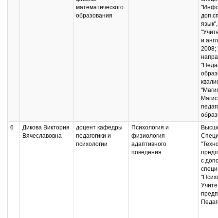
математического
"Инфо
образования
доп.с
язык"
"Учит
и англ
2008;
напра
"Педа
образ
квали
"Маги
Магис
педаг
образ
6
Дикова Виктория
доцент кафедры
Психология и
Высше
Вячеславовна
педагогики и
физиология
Специ
психологии
адаптивного
"Техн
поведения
предп
с доп
специ
"Псих
Учите
предп
Педаг