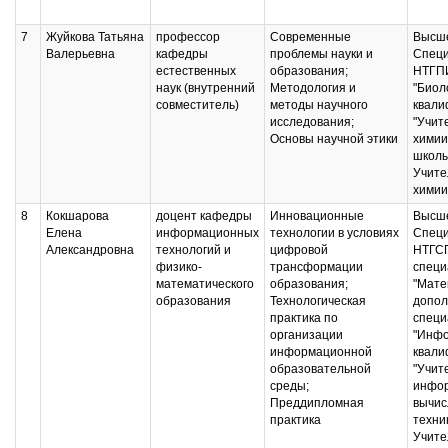
7
Жуйкова Татьяна
профессор
Современные
Высше
Валерьевна
кафедры
проблемы науки и
Специ
естественных
образования;
НТГПИ
наук (внутренний
Методология и
"Биол
совместитель)
методы научного
квали
исследования;
"Учит
Основы научной этики
химии
школы
Учите
химии
8
Кокшарова
доцент кафедры
Инновационные
Высше
Елена
информационных
технологии в условиях
Специ
Александровна
технологий и
цифровой
НТГС
физико-
трансформации
специ
математического
образования;
"Мате
образования
Технологическая
допол
практика по
специ
организации
"Инфо
информационной
квали
образовательной
"Учит
среды;
инфор
Преддипломная
вычис
практика
техни
Учите