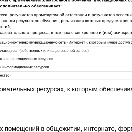
ммы с применением электронного обучения, дистанционных о
ополнительно обеспечивает:
сса, результатов промежуточной аттестации и результатов освоен
 оценки результатов обучения, реализация которых предусмотрена
логий;
азовательного процесса, в том числе синхронное и (или) асинхрон
мационно-телекоммуникационную сеть «Интернет», к которым имеют доступ
учающиеся (собственных или на договорной основе)
ых и информационных ресурсов
 и информационных ресурсов
ество)
овательных ресурсах, к которым обеспечив
х помещений в общежитии, интернате, фор