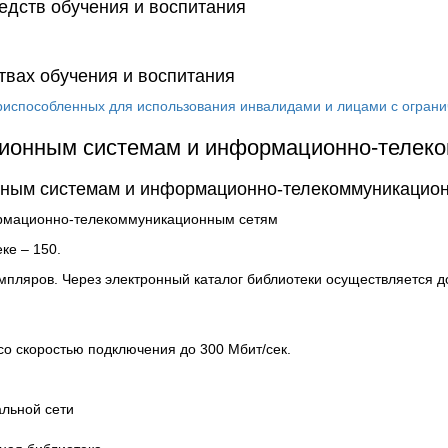
едств обучения и воспитания
вах обучения и воспитания
приспособленных для использования инвалидами и лицами с огра
ционным системам и информационно-телек
нным системам и информационно-телекоммуникацио
рмационно-телекоммуникационным сетям
ке – 150.
мпляров. Через электронный каталог библиотеки осуществляется д
со скоростью подключения до 300 Мбит/сек.
альной сети