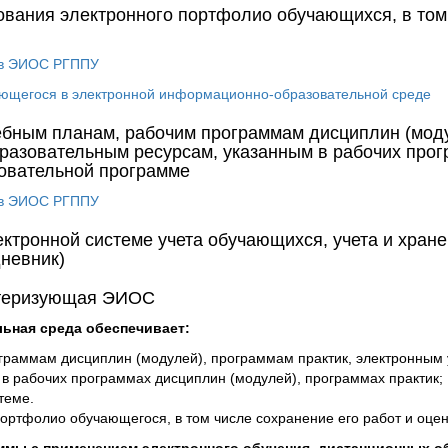
ания электронного портфолио обучающихся, в том ч
 в ЭИОС РГППУ
ющегося в электронной информационно-образовательной среде
ебным планам, рабочим программам дисциплин (моду
разовательным ресурсам, указанным в рабочих прог
зовательной программе
 в ЭИОС РГППУ
ктронной системе учета обучающихся, учета и хран
невник)
ктеризующая ЭИОС
ьная среда обеспечивает:
ограммам дисциплин (модулей), программам практик, электронным
в рабочих программах дисциплин (модулей), программах практик;
теме.
ортфолио обучающегося, в том числе сохранение его работ и оцено