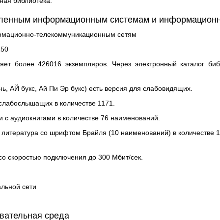
нная библиотека.
бленным информационным системам и информационн
рмационно-телекоммуникационным сетям
150
ет более 426016 экземпляров. Через электронный каталог биб
, АЙ букс, Ай Пи Эр букс) есть версия для слабовидящих.
слабослышащих в количестве 1171.
и с аудиокнигами в количестве 76 наименований.
литература со шрифтом Брайля (10 наименований) в количестве 16
со скоростью подключения до 300 Мбит/сек.
альной сети
вательная среда