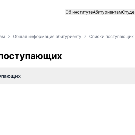
Об институте
Абитуриентам
Студе
там
Общая информация абитуриенту
Списки поступающих
 поступающих
тупающих