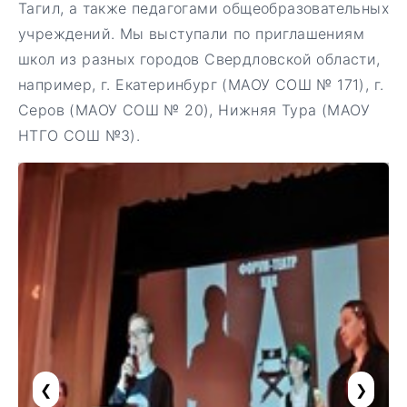
Тагил, а также педагогами общеобразовательных
учреждений. Мы выступали по приглашениям
школ из разных городов Свердловской области,
например, г. Екатеринбург (МАОУ СОШ № 171), г.
Серов (МАОУ СОШ № 20), Нижняя Тура (МАОУ
НТГО СОШ №3).
❮
❯