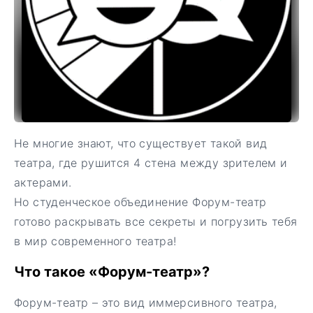
Не многие знают, что существует такой вид
театра, где рушится 4 стена между зрителем и
актерами.
Но студенческое объединение Форум-театр
готово раскрывать все секреты и погрузить тебя
в мир современного театра!
Что такое «Форум-театр»?
Форум-театр – это вид иммерсивного театра,