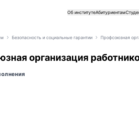
Об институте
Абитуриентам
Студе
ам
Безопасность и социальные гарантии
Профсоюзная орг
зная организация работник
полнения