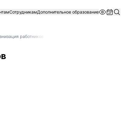
нтам
Сотрудникам
Дополнительное образование
анизация работников
ов