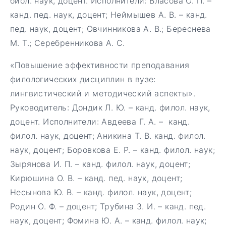
биол. наук, доцент. Исполнители: Власова О. П. –
канд. пед. наук, доцент; Неймышев А. В. – канд.
пед. наук, доцент; Овчинникова А. В.; Береснева
М. Т.; Серебренникова А. С.
«Повышение эффективности преподавания
филологических дисциплин в вузе:
лингвистический и методический аспекты».
Руководитель: Дондик Л. Ю. – канд. филол. наук,
доцент. Исполнители: Авдеева Г. А. – канд.
филол. наук, доцент; Аникина Т. В. канд. филол.
наук, доцент; Боровкова Е. Р. – канд. филол. наук;
Зырянова И. П. – канд. филол. наук, доцент;
Кирюшина О. В. – канд. пед. наук, доцент;
Несынова Ю. В. – канд. филол. наук, доцент;
Родин О. Ф. – доцент; Трубина З. И. – канд. пед.
наук, доцент; Фомина Ю. А. – канд. филол. наук;