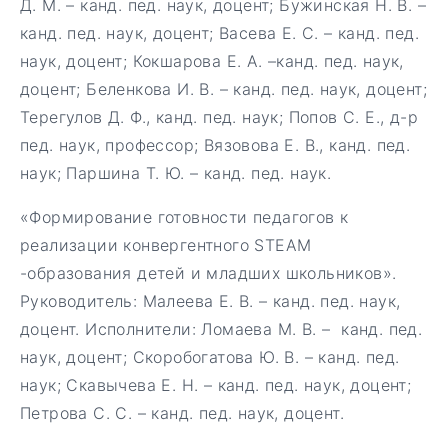
Д. М. – канд. пед. наук, доцент; Бужинская Н. В. –
канд. пед. наук, доцент; Васева Е. С. – канд. пед.
наук, доцент; Кокшарова Е. А. –канд. пед. наук,
доцент; Беленкова И. В. – канд. пед. наук, доцент;
Терегулов Д. Ф., канд. пед. наук; Попов С. Е., д-р
пед. наук, профессор; Вязовова Е. В., канд. пед.
наук; Паршина Т. Ю. – канд. пед. наук.
«Формирование готовности педагогов к
реализации конвергентного STEAM
-образования детей и младших школьников».
Руководитель: Малеева Е. В. – канд. пед. наук,
доцент. Исполнители: Ломаева М. В. – канд. пед.
наук, доцент; Скоробогатова Ю. В. – канд. пед.
наук; Скавычева Е. Н. – канд. пед. наук, доцент;
Петрова С. С. – канд. пед. наук, доцент.