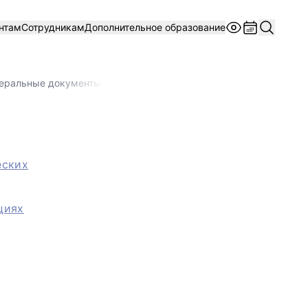
нтам
Сотрудникам
Дополнительное образование
еральные документы НОКО
еских
циях