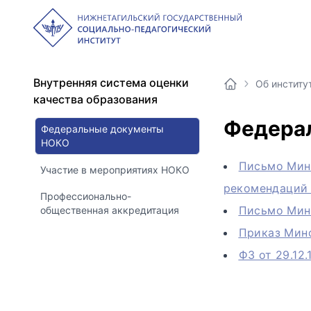
Внутренняя система оценки
Об институ
качества образования
Федера
Федеральные документы
НОКО
Письмо Мино
Участие в мероприятиях НОКО
рекомендаций
Профессионально-
Письмо Мино
общественная аккредитация
Приказ Мино
ФЗ от 29.12