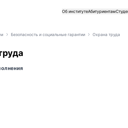
Об институте
Абитуриентам
Студе
ам
Безопасность и социальные гарантии
Охрана труда
труда
полнения