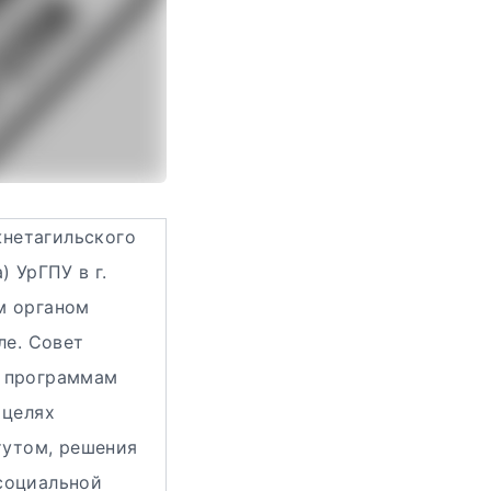
нетагильского
 УрГПУ в г.
м органом
ле. Совет
о программам
 целях
тутом, решения
социальной