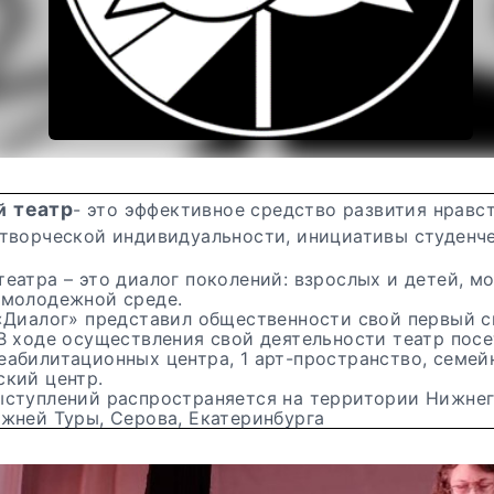
театр
й
- это эффективное средство развития нравс
 творческой индивидуальности, инициативы студенч
еатра – это диалог поколений: взрослых и детей, м
 молодежной среде.
 «Диалог» представил общественности свой первый с
В ходе осуществления свой деятельности театр посе
еабилитационных центра, 1 арт-пространство, семе
ский центр.
ыступлений распространяется на территории Нижнег
ижней Туры, Серова, Екатеринбурга