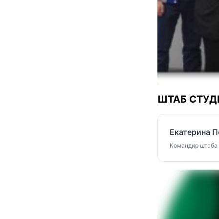
ШТАБ СТУД
Екатерина П
Командир штаба С