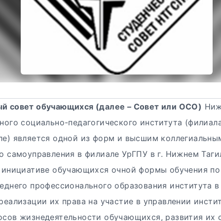
й совет обучающихся (далее – Совет или ОСО)
Ниж
ного социально-педагогического института (филиала)
ле) является одной из форм и высшим коллегиальны
о самоуправления в филиале УрГПУ в г. Нижнем Таги
о инициативе обучающихся очной формы обучения п
еднего профессионального образования института в
реализации их права на участие в управлении инсти
осов жизнедеятельности обучающихся, развития их 