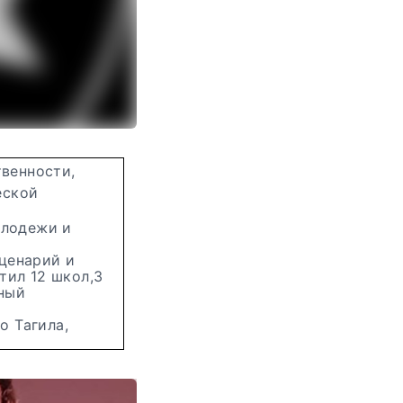
твенности,
еской
олодежи и
ценарий и
тил 12 школ,3
йный
о Тагила,