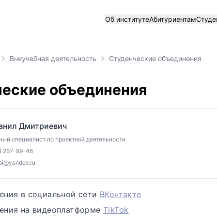
Об институте
Абитуриентам
Студе
Внеучебная деятельность
Студенческие объединения
еские объединения
анил Дмитриевич
ный специалист по проектной деятельности
) 267-99-46
spi@yandex.ru
ения в социальной сети
ВКонтакте
ения на видеоплатформе
TikTok