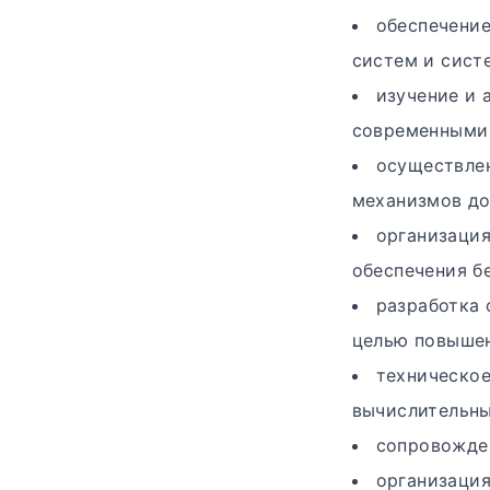
обеспечени
систем и сист
изучение и 
современными
осуществлен
механизмов до
организаци
обеспечения б
разработка 
целью повышен
техническое
вычислительны
сопровожде
организация