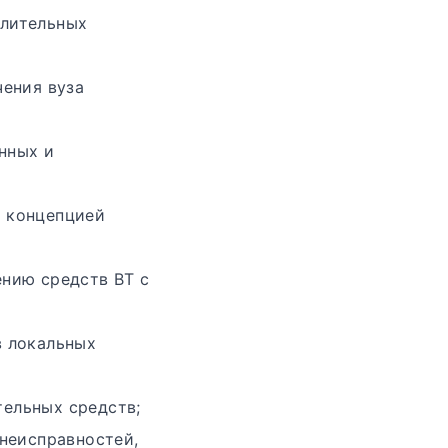
слительных
чения вуза
нных и
с концепцией
нию средств ВТ с
в локальных
ельных средств;
 неисправностей,