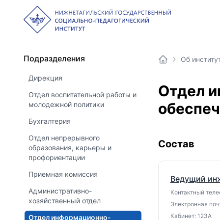
Подразделения
Об институ
Дирекция
Отдел и
Отдел воспитательной работы и
обеспеч
молодежной политики
Бухгалтерия
Отдел непрерывного
Состав
образования, карьеры и
профориентации
Приемная комиссия
Ведущий ин
Административно-
Контактный телеф
хозяйственный отдел
Электронная почт
Кабинет: 123А
Отдел информационно-