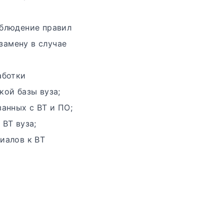
облюдение правил
замену в случае
аботки
ой базы вуза;
анных с ВТ и ПО;
ВТ вуза;
иалов к ВТ