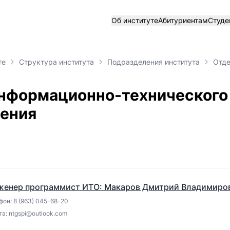
Об институте
Абитуриентам
Студе
те
Структура института
Подразделения института
Отде
нформационно-технического
ения
женер программист ИТО: Макаров Дмитрий Владимиро
он: 8 (963) 045-68-20
а: ntgspi@outlook.com