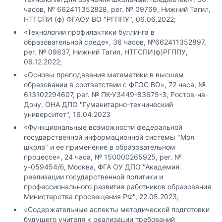
часов, № 662411352828, рег. № 09769, Нижний Тагил,
НТГСПИ (ф) ФГАОУ ВО "РГППУ", 06.06.2022;
«Технологии профилактики буллинга в
образовательной среде», 36 часов, №662411352897,
рег. № 09837, Нижний Тагил, НТГСПИ(ф)РГППУ,
06.12.2022;
«Основы преподавания математики в высшем
образовании в соответствии с ФГОС ВО», 72 часа, №
613102294607, рег. № ПК-УЗ449-83675-3, Ростов-на-
Дону, ОНА ДПО "Гуманитарно-технический
университет", 16.04.2023
«Функциональные возможности федеральной
государственной информационной системы "Моя
школа" и ее применение в образовательном
процессе», 24 часа, № 150000265925, рег. №
у-059454/б, Москва, ФГА ОУ ДПО "Академия
реализации государственной политики и
профессионального развития работников образования
Министерства просвещения РФ", 22.05.2023;
«Содержательные аспекты методической подготовки
будущего учителя к реализации требований